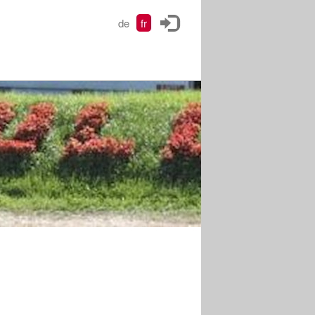
de
fr