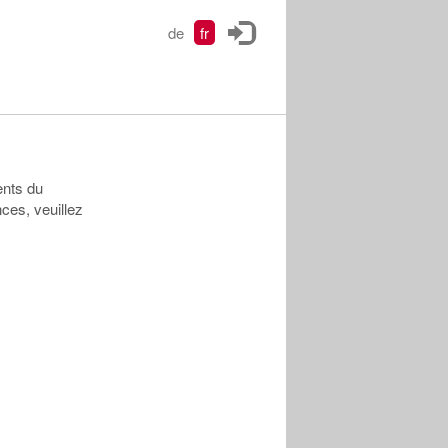
de
fr
ents du
ces, veuillez