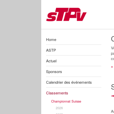
Zum
Inhalt
springen
Home
V
ASTP
p
c
Actuel
»
Sponsors
Calendrier des événements
Classements
⇒
Championnat Suisse
2026
A